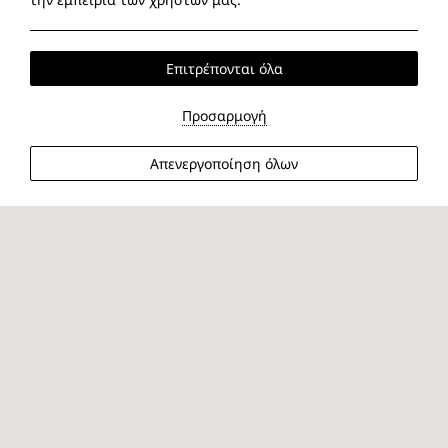
Επιτρέπονται όλα
Προσαρμογή
Απενεργοποίηση όλων
Κορυφαίες Παραλίες: Ελαφονήσι, Μπάλος,
Φαλάσαρνα, Σεϊτάν, Κεδρόδασος
Κάποια μέρη σε ακολουθούν, ακόμα κι όταν τα έχεις πια
αφήσει πίσω - και οι παραλίες των Χανίων στην Κρήτη
είναι ακριβώς έτσι. Από την άγρια ομορφιά της