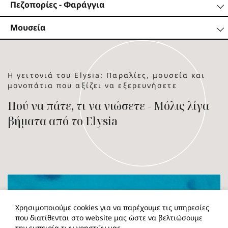
Πεζοπορίες - Φαράγγια
Μουσεία
Η γειτονιά του Elysia: Παραλίες, μουσεία και
μονοπάτια που αξίζει να εξερευνήσετε
Π
ο
ύ
ν
α
π
ά
τ
ε
,
τ
ι
ν
α
ν
ι
ώ
σ
ε
τ
ε
-
Μ
ό
λ
ι
ς
λ
ί
γ
α
β
ή
μ
α
τ
α
α
π
ό
τ
ο
E
l
y
s
i
a
Χρησιμοποιούμε cookies για να παρέχουμε τις υπηρεσίες
που διατίθενται στο website μας ώστε να βελτιώσουμε
την εμπειρία των χρηστών μας.