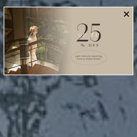
✕
Εκεί όπου η
Ιστορία
Αγκαλιάζει
την Κομψή
Διαμονή